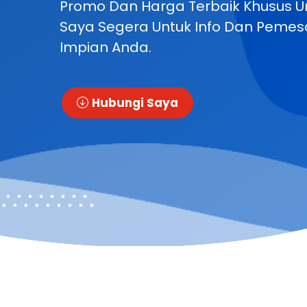
Promo Dan Harga Terbaik Khusus U
Saya Segera Untuk Info Dan Pemesa
Impian Anda.
Hubungi Saya