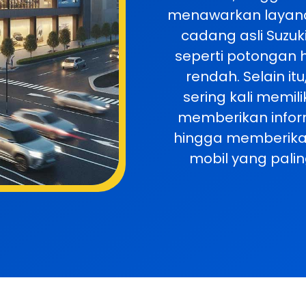
menawarkan layana
cadang asli Suzu
seperti potongan h
rendah. Selain it
sering kali memil
memberikan inform
hingga memberika
mobil yang pali